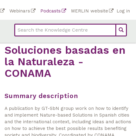
Skip
To
Webinars
Podcasts
MERLIN website
Log in
to
Top
bar
main
bar
lin
content
links
(Academy)
Soluciones basadas en
la Naturaleza -
CONAMA
Summary description
A publication by GT-SbN group work on how to identify
and implement Nature-based Solutions in Spanish cities
and the international context, including ideas and actions
on how to achieve the best possible results benefiting
society and biodiversity. Coordinated by CONAMA