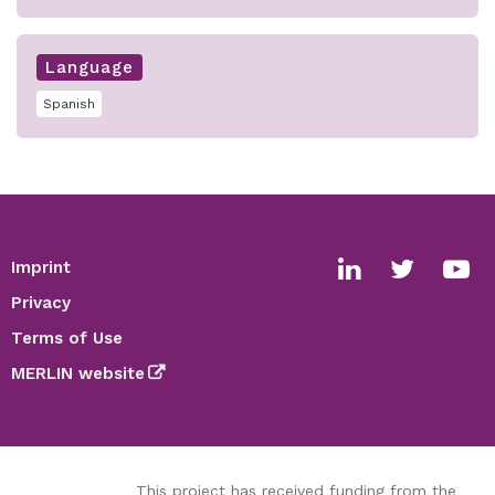
Language
Spanish
Imprint
Footer
Social
Privacy
media
Terms of Use
links
MERLIN website
This project has received funding from the