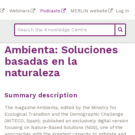
Skip
To
Webinars
Podcasts
MERLIN website
Log in
to
Top
bar
main
bar
lin
content
links
(Academy)
Ambienta: Soluciones
basadas en la
naturaleza
Summary description
The magazine Ambienta, edited by the Ministry for
Ecological Transition and the Demographic Challenge
(MITECO, Spain), published an exclusively digital version
focusing on Nature-Based Solutions (NbS), one of the
approaches with the greatest capacity to mitigate and